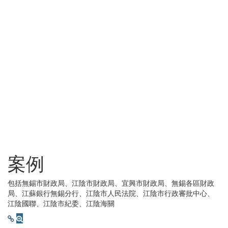
案例
包括無錫市財政局、江陰市財政局、宜興市財政局、無錫各區財政
局、江蘇銀行無錫分行、江陰市人民法院、江陰市行政審批中心、
江陰國聯、江陰市紀委、江陰海關