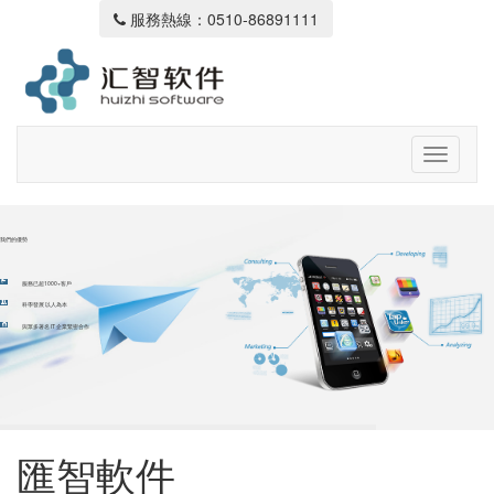
服務熱線：0510-86891111
我們的優勢
服務已超1000+客戶
科學發展 以人為本
與眾多著名 IT 企業緊密合作
匯智軟件