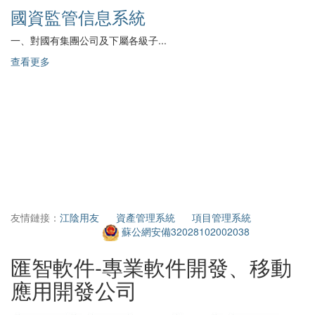
國資監管信息系統
一、對國有集團公司及下屬各級子...
查看更多
2
查
友情鏈接：
江陰用友
資產管理系統
項目管理系統
蘇公網安備32028102002038
匯智軟件-專業軟件開發、移動
應用開發公司