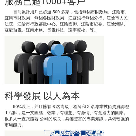
服務已超1000+客戶
目前累計用戶已超過 500 多家，包括無錫市財政局、江陰市、
宜興市財政局、無錫各區財政局、江蘇銀行無錫分行、江陰市人民
法院、江陰市行政審批中心、江陰國聯、江陰市紀委、江陰海關、
蘇龍熱電、江南水務、長電科技、環宇駕校、等。
科學發展 以人為本
90%以上，并且擁有 6 名高級工程師和 2 名專業技術資質認證
工程師，是一支團結、敬業，有理想、有激情、有創造力的團隊。
很多人一直跟隨著 公司的成長，具備豐富的專業知識，具備較強的
市場能力。