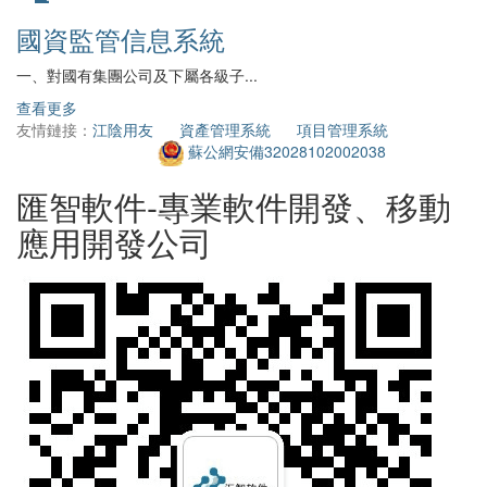
國資監管信息系統
一、對國有集團公司及下屬各級子...
2
查看更多
查
友情鏈接：
江陰用友
資產管理系統
項目管理系統
蘇公網安備32028102002038
匯智軟件-專業軟件開發、移動
應用開發公司