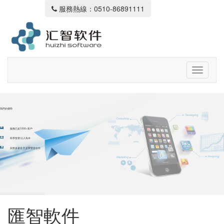
服務熱線：0510-86891111
我們的優勢
服務已超1000+客戶
科學發展 以人為本
與眾多著名 IT 企業緊密合作
匯智軟件