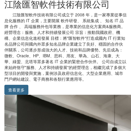
江陰匯智軟件技術有限公司
江陰匯智軟件技術有限公司成立于 2008 年，是一家專業從事信
息化服務的 IT 企業，主要開展 軟件研發、 系統集成 、 知名 IT 品
牌 合作 、 高端服務外包等業務，是專業的信息化方案商&服務商。
經營理念：服務、人才和持續發展公司 宗旨：推動我國政府、機
構、企業信息化進程發展 目標：將"匯智軟件"打造成國內 IT 行業知
名品牌公司與國內外眾多知名品牌企業建立了良好、穩固的合作伙
伴關系，公司逐步形成強大的人才、技術和品牌優勢。先后成為：
微軟、Oracle、HP、IBM、思科、用友、華為、山石、海康、大
華、綠盟、北塔等眾多著名 IT 企業的緊密合作伙伴。 公司自成立以
來始終恪守"服務、人才和持續發展"的經營理念，相繼完成了多個大
型項目的開發與實施，案例涉及政府信息化、大型企業應用、城市
門戶網站建設、電子商務和各類行業應用等。
查看更多