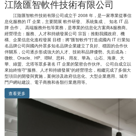
江陰匯智軟件技術有限公司
江陰匯智軟件技術有限公司成立于 2008 年，是一家專業從事信
息化服務的 IT 企業，主要開展 軟件研發、 系統集成 、 知名 IT 品
牌 合作 、 高端服務外包等業務，是專業的信息化方案商&服務商。
經營理念：服務、人才和持續發展公司 宗旨：推動我國政府、機
構、企業信息化進程發展 目標：將"匯智軟件"打造成國內 IT 行業知
名品牌公司與國內外眾多知名品牌企業建立了良好、穩固的合作伙
伴關系，公司逐步形成強大的人才、技術和品牌優勢。先后成為：
微軟、Oracle、HP、IBM、思科、用友、華為、山石、海康、大
華、綠盟、北塔等眾多著名 IT 企業的緊密合作伙伴。 公司自成立以
來始終恪守"服務、人才和持續發展"的經營理念，相繼完成了多個大
型項目的開發與實施，案例涉及政府信息化、大型企業應用、城市
門戶網站建設、電子商務和各類行業應用等。
查看更多