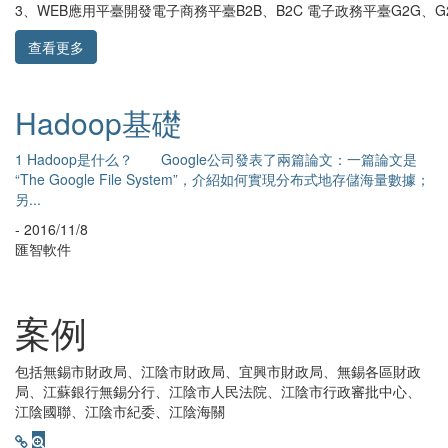
3、WEB應用平臺開發電子商務平臺B2B、B2C 電子政務平臺G2G、G
查看更多
全分布式環境搭
Hadoop單機版搭
前置條件：1、ubuntu10.10安裝成功（
在系統安裝上，我們不是為了裝機而裝機的）
199.155master-
（jdk1.6...
7slave1-hadoopubuntu
- 2016/11/8
匯智軟件
案例
包括無錫市財政局、江陰市財政局、宜興市財政局、無錫各區財政
局、江蘇銀行無錫分行、江陰市人民法院、江陰市行政審批中心、
江陰國聯、江陰市紀委、江陰海關