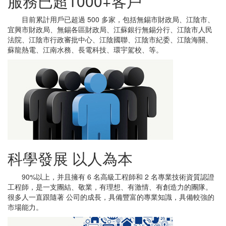
服務已超1000+客戶
目前累計用戶已超過 500 多家，包括無錫市財政局、江陰市、
宜興市財政局、無錫各區財政局、江蘇銀行無錫分行、江陰市人民
法院、江陰市行政審批中心、江陰國聯、江陰市紀委、江陰海關、
蘇龍熱電、江南水務、長電科技、環宇駕校、等。
科學發展 以人為本
90%以上，并且擁有 6 名高級工程師和 2 名專業技術資質認證
工程師，是一支團結、敬業，有理想、有激情、有創造力的團隊。
很多人一直跟隨著 公司的成長，具備豐富的專業知識，具備較強的
市場能力。