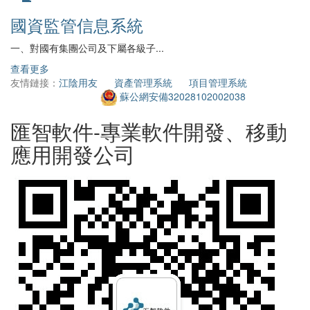
國資監管信息系統
一、對國有集團公司及下屬各級子...
2
查看更多
查
友情鏈接：
江陰用友
資產管理系統
項目管理系統
蘇公網安備32028102002038
匯智軟件-專業軟件開發、移動
應用開發公司