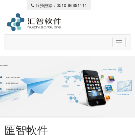
服務熱線：0510-86891111
我們的優勢
服務已超1000+客戶
科學發展 以人為本
與眾多著名 IT 企業緊密合作
匯智軟件