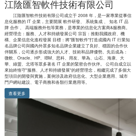
江陰匯智軟件技術有限公司
江陰匯智軟件技術有限公司成立于 2008 年，是一家專業從事信
息化服務的 IT 企業，主要開展 軟件研發、 系統集成 、 知名 IT 品
牌 合作 、 高端服務外包等業務，是專業的信息化方案商&服務商。
經營理念：服務、人才和持續發展公司 宗旨：推動我國政府、機
構、企業信息化進程發展 目標：將"匯智軟件"打造成國內 IT 行業知
名品牌公司與國內外眾多知名品牌企業建立了良好、穩固的合作伙
伴關系，公司逐步形成強大的人才、技術和品牌優勢。先后成為：
微軟、Oracle、HP、IBM、思科、用友、華為、山石、海康、大
華、綠盟、北塔等眾多著名 IT 企業的緊密合作伙伴。 公司自成立以
來始終恪守"服務、人才和持續發展"的經營理念，相繼完成了多個大
型項目的開發與實施，案例涉及政府信息化、大型企業應用、城市
門戶網站建設、電子商務和各類行業應用等。
查看更多