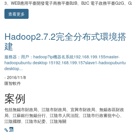
3、WEB應用平臺開發電子商務平臺B2B、B2C 電子政務平臺G2G、G
查看更多
Hadoop單機版搭建圖文詳解
前置條件：1、ubuntu10.10安裝成功（個人認為不必要花太多時間
在系統安裝上，我們不是為了裝機而裝機的）2、jdk安裝成功
（jdk1.6...
- 2016/11/8
匯智軟件
案例
包括無錫市財政局、江陰市財政局、宜興市財政局、無錫各區財政
局、江蘇銀行無錫分行、江陰市人民法院、江陰市行政審批中心、
江陰國聯、江陰市紀委、江陰海關