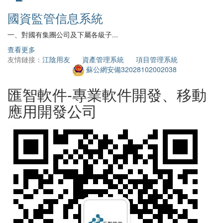
國資監管信息系統
一、對國有集團公司及下屬各級子...
2
查看更多
查
友情鏈接：
江陰用友
資產管理系統
項目管理系統
蘇公網安備32028102002038
匯智軟件-專業軟件開發、移動
應用開發公司