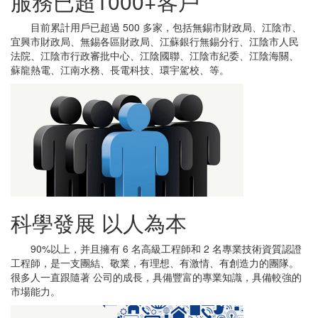
服務已超1000+客戶
目前累計用戶已超過 500 多家，包括無錫市財政局、江陰市、
宜興市財政局、無錫各區財政局、江蘇銀行無錫分行、江陰市人民
法院、江陰市行政審批中心、江陰國聯、江陰市紀委、江陰海關、
蘇龍熱電、江南水務、長電科技、環宇駕校、等。
科學發展 以人為本
90%以上，并且擁有 6 名高級工程師和 2 名專業技術資質認證
工程師，是一支團結、敬業，有理想、有激情、有創造力的團隊。
很多人一直跟隨著 公司的成長，具備豐富的專業知識，具備較強的
市場能力。