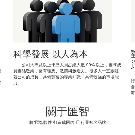
科學發展 以人為本
、
公司大專及以上學歷人員占總人數 90% 以上，團隊成
錫
員團結敬業，富有理想、激情與創造力。很多人一直跟隨
公
著公司的成長，具備豐富的專業知識，具備較強的市場能
行
電
力。
含
海
關于匯智
將"匯智軟件"打造成國內 IT 行業知名品牌