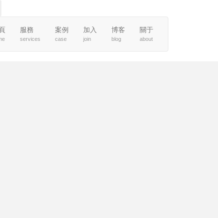
頁
服務
案例
加入
博客
關于
me
services
case
join
blog
about